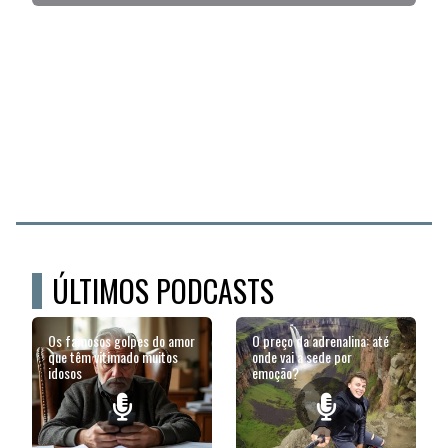
ÚLTIMOS PODCASTS
Os famosos golpes do amor
O preço da adrenalina: até
que têm vitimado muitos
onde vai a sede por
idosos
emoção?