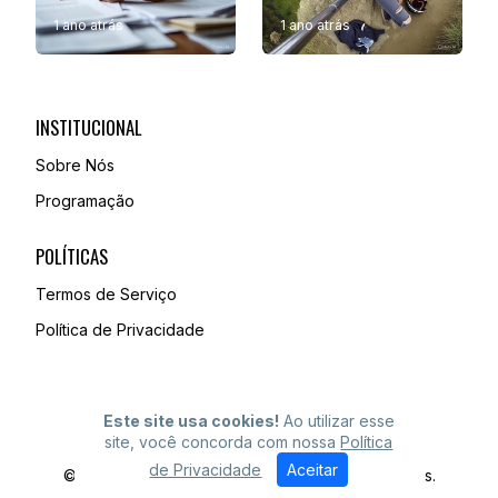
1 ano atrás
1 ano atrás
INSTITUCIONAL
Sobre Nós
Programação
POLÍTICAS
Termos de Serviço
Política de Privacidade
Este site usa cookies!
Ao utilizar esse
site, você concorda com nossa
Política
de Privacidade
Aceitar
© TV Costa Oeste - Todos os direitos reservados.