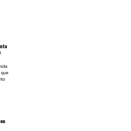
anto
a
nida
, que
nto
jou