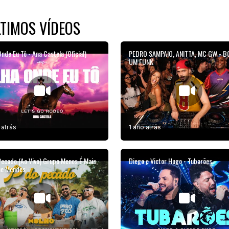
TIMOS VÍDEOS
nde Eu Tô - Ana Castela (Oficial)
PEDRO SAMPAIO, ANITTA, MC GW - B
UM FUNK
 atrás
1 ano atrás
Pecado (Ao Vivo) Grupo Menos É Mais,
Diego e Victor Hugo - Tubarões
e Mendes -