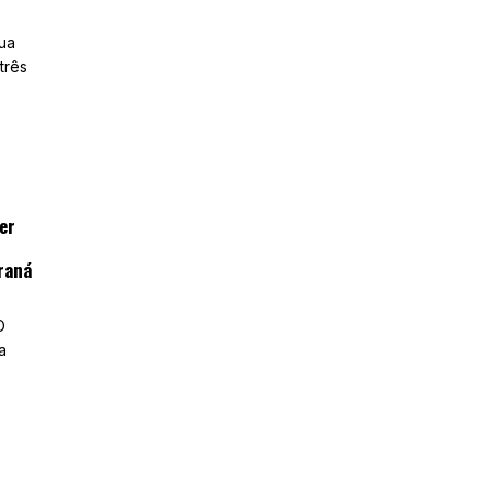
ua
três
er
raná
O
a