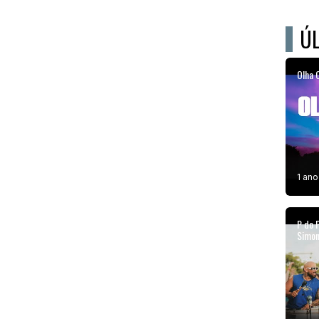
ÚL
Olha O
1 ano
P do 
Simon