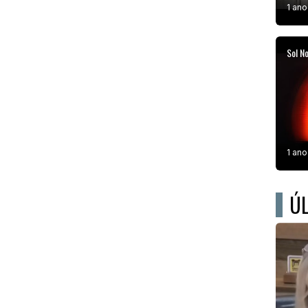
1 ano
Sol N
1 ano
ÚL