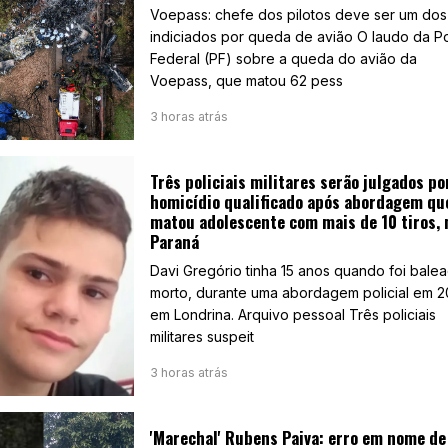
Voepass: chefe dos pilotos deve ser um dos
indiciados por queda de avião O laudo da Po
Federal (PF) sobre a queda do avião da
Voepass, que matou 62 pess
3 horas atrás
Três policiais militares serão julgados po
homicídio qualificado após abordagem qu
matou adolescente com mais de 10 tiros, 
Paraná
Davi Gregório tinha 15 anos quando foi bale
morto, durante uma abordagem policial em 2
em Londrina. Arquivo pessoal Três policiais
militares suspeit
3 horas atrás
'Marechal' Rubens Paiva: erro em nome de