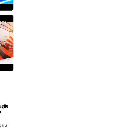
Toma
ação
o
para