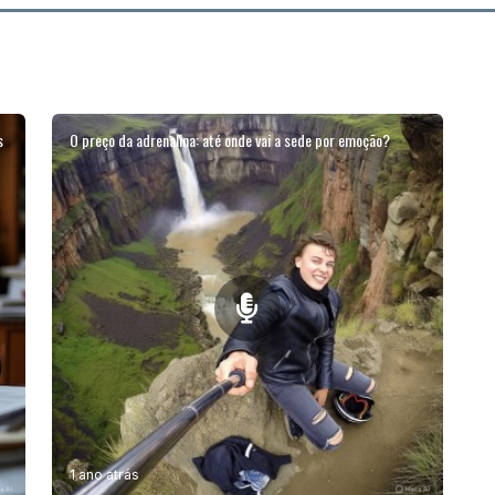
s
O preço da adrenalina: até onde vai a sede por emoção?
1 ano atrás