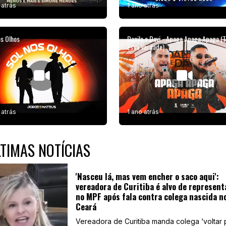
 atrás
1 ano atrás
os Olhos
Danilo e Davi - Apaga Apaga Apaga (
Essa Verdade)
 atrás
1 ano atrás
TIMAS NOTÍCIAS
'Nasceu lá, mas vem encher o saco aqui':
vereadora de Curitiba é alvo de represent
no MPF após fala contra colega nascida n
Ceará
Vereadora de Curitiba manda colega ‘voltar 