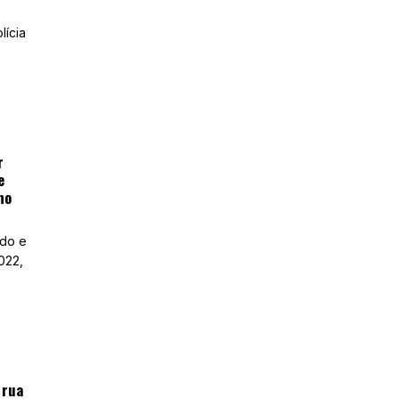
lícia
r
e
no
ado e
022,
 rua